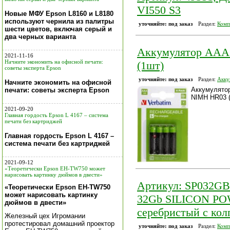
VI550 S3
Новые МФУ Epson L8160 и L8180
используют чернила из палитры
уточняйте: под заказ
Раздел:
Комп
шести цветов, включая серый и
два черных варианта
Аккумулятор AAA
2021-11-16
Начните экономить на офисной печати:
(1шт)
советы эксперта Epson
уточняйте: под заказ
Раздел:
Акку
Начните экономить на офисной
Аккумулятор
печати: советы эксперта Epson
NIMH HR03 
2021-09-20
Главная гордость Epson L 4167 – система
печати без картриджей
Главная гордость Epson L 4167 –
система печати без картриджей
2021-09-12
«Теоретически Epson EH-TW750 может
нарисовать картинку дюймов в двести»
Артикул: SP032G
«Теоретически Epson EH-TW750
может нарисовать картинку
32Gb SILICON PO
дюймов в двести»
серебристый с кол
Железный цех Игромании
протестировал домашний проектор
уточняйте: под заказ
Раздел:
Комп