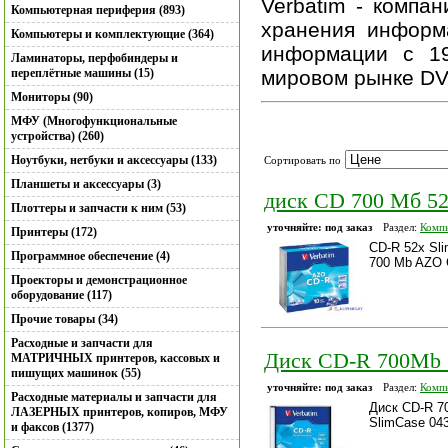
Verbatim - компа
Компьютерная периферия (893)
хранения информ
Компьютеры и комплектующие (364)
информации с 19
Ламинаторы, перфобиндеры и
переплётные машины (15)
мировом рынке DV
Мониторы (90)
МФУ (Многофункциональные
устройства) (260)
Ноутбуки, нетбуки и аксессуары (133)
Сортировать по
Планшеты и аксессуары (3)
диск CD 700 Мб 5
Плоттеры и запчасти к ним (53)
уточняйте: под заказ
Раздел:
Компь
Принтеры (172)
CD-R 52х Sli
Программное обеспечение (4)
700 Mb AZO C
Проекторы и демонстрационное
оборудование (117)
Прочие товары (34)
Расходные и запчасти для
Диск CD-R 700Mb 52
МАТРИЧНЫХ принтеров, кассовых и
пишущих машинок (55)
уточняйте: под заказ
Раздел:
Компь
Расходные материалы и запчасти для
Диск CD-R 70
ЛАЗЕРНЫХ принтеров, копиров, МФУ
SlimCase 04
и факсов (1377)