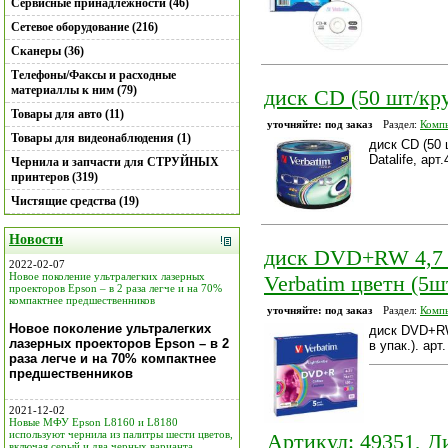
Сервисные принадлежности (46)
Сетевое оборудование (216)
Сканеры (36)
Телефоны/Факсы и расходные
материаллы к ним (79)
диск CD (50 шт/круг
Товары для авто (11)
уточняйте: под заказ
Раздел:
Компь
Товары для видеонаблюдения (1)
диск CD (50 
Datalife, арт
Чернила и запчасти для СТРУЙНЫХ
принтеров (319)
Чистящие средства (19)
Новости
диск DVD+RW 4,7 Г
2022-02-07
Новое поколение ультралегких лазерных
Verbatim цветн (5шт
проекторов Epson – в 2 раза легче и на 70%
компактнее предшественников
уточняйте: под заказ
Раздел:
Компь
Новое поколение ультралегких
диск DVD+RW 
лазерных проекторов Epson – в 2
в упак.). арт
раза легче и на 70% компактнее
предшественников
2021-12-02
Новые МФУ Epson L8160 и L8180
используют чернила из палитры шести цветов,
Артикул: 49351, Д
включая серый и два черных варианта