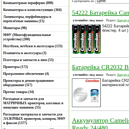
Сортировать по
Компьютерная периферия (898)
Компьютеры и комплектующие (364)
54222 Батарейка Cam
Ламинаторы, перфобиндеры и
уточняйте: под заказ
Раздел:
Аккумул
переплётные машины (15)
54222 Батарейк
Мониторы (90)
блистер, 4 шт.)
МФУ (Многофункциональные
устройства) (260)
Ноутбуки, нетбуки и аксессуары (133)
Планшеты и аксессуары (3)
Плоттеры и запчасти к ним (53)
Батарейка CR2032 ВР
Принтеры (172)
Программное обеспечение (4)
уточняйте: под заказ
Раздел:
Аккумул
Батарейка CR20
Проекторы и демонстрационное
материнской п
оборудование (117)
Прочие товары (34)
Расходные и запчасти для
МАТРИЧНЫХ принтеров, кассовых и
пишущих машинок (55)
Расходные материалы и запчасти для
ЛАЗЕРНЫХ принтеров, копиров, МФУ
Аккумулятор Camel
и факсов (1377)
Ready 24/480