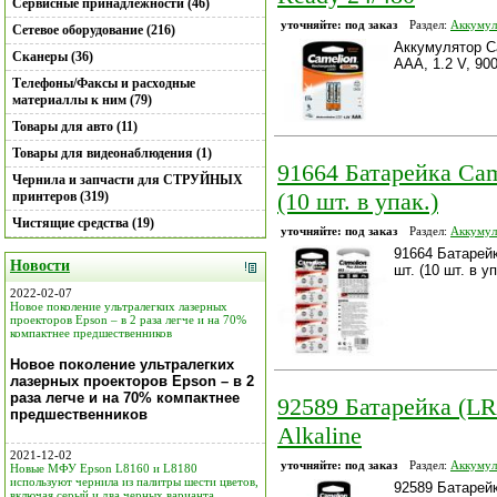
Сервисные принадлежности (46)
уточняйте: под заказ
Раздел:
Аккумул
Сетевое оборудование (216)
Аккумулятор C
Сканеры (36)
AAA, 1.2 V, 90
Телефоны/Факсы и расходные
материаллы к ним (79)
Товары для авто (11)
Товары для видеонаблюдения (1)
91664 Батарейка Cam
Чернила и запчасти для СТРУЙНЫХ
(10 шт. в упак.)
принтеров (319)
Чистящие средства (19)
уточняйте: под заказ
Раздел:
Аккумул
91664 Батарейк
Новости
шт. (10 шт. в уп
2022-02-07
Новое поколение ультралегких лазерных
проекторов Epson – в 2 раза легче и на 70%
компактнее предшественников
Новое поколение ультралегких
лазерных проекторов Epson – в 2
раза легче и на 70% компактнее
92589 Батарейка (LR
предшественников
Alkaline
2021-12-02
уточняйте: под заказ
Раздел:
Аккумул
Новые МФУ Epson L8160 и L8180
используют чернила из палитры шести цветов,
92589 Батарейк
включая серый и два черных варианта