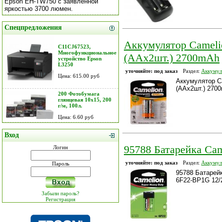
Epson EH-TW750 с заявленной
яркостью 3700 люмен.
Спецпредложения
Аккумулятор Cameli
C11CJ67523,
Многофункциональное
(AAx2шт.) 2700mAh
устройство Epson
L3250
уточняйте: под заказ
Раздел:
Аккумул
Цена: 615.00 руб
Аккумулятор C
(AAx2шт.) 270
200 Фотобумага
глянцевая 10х15, 200
г/м, 100л.
Цена: 6.60 руб
Вход
95788 Батарейка Ca
Логин
уточняйте: под заказ
Раздел:
Аккумул
Пароль
95788 Батарей
6F22-BP1G 12/
Забыли пароль?
Регистрация