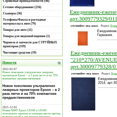
Сервисные принадлежности (46)
Сетевое оборудование (216)
Ежедневник-ежене
Сканеры (36)
арт.3009779329/01
Телефоны/Факсы и расходные
материаллы к ним (79)
уточняйте: под заказ
Раздел:
Бума
Товары для авто (11)
Ежедневник-
Германия.
Товары для видеонаблюдения (1)
Чернила и запчасти для СТРУЙНЫХ
принтеров (319)
Ежедневник-ежене
Чистящие средства (19)
"210*270/AVENUE"
Новости
арт.30009779328/0
2022-02-07
Новое поколение ультралегких лазерных
уточняйте: под заказ
Раздел:
Бума
проекторов Epson – в 2 раза легче и на 70%
компактнее предшественников
Ежедневник
2014, арт.3
Новое поколение ультралегких
лазерных проекторов Epson – в 2
раза легче и на 70% компактнее
предшественников
2021-12-02
Новые МФУ Epson L8160 и L8180
используют чернила из палитры шести цветов,
включая серый и два черных варианта