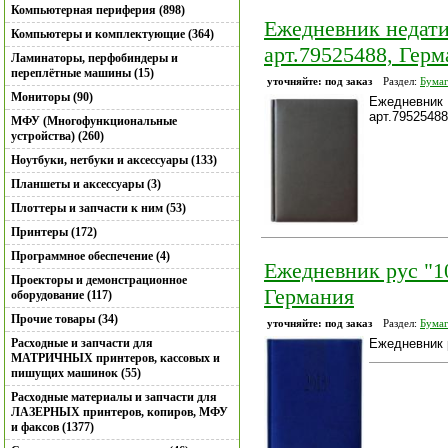
Компьютерная периферия (898)
Ежедневник недатир
Компьютеры и комплектующие (364)
арт.79525488, Гер
Ламинаторы, перфобиндеры и
переплётные машины (15)
уточняйте: под заказ
Раздел:
Бумаг
Мониторы (90)
Ежедневник 
арт.79525488
МФУ (Многофункциональные
устройства) (260)
Ноутбуки, нетбуки и аксессуары (133)
Планшеты и аксессуары (3)
Плоттеры и запчасти к ним (53)
Принтеры (172)
Программное обеспечение (4)
Ежедневник рус "10
Проекторы и демонстрационное
Германия
оборудование (117)
Прочие товары (34)
уточняйте: под заказ
Раздел:
Бумаг
Расходные и запчасти для
Ежедневник р
МАТРИЧНЫХ принтеров, кассовых и
пишущих машинок (55)
Расходные материалы и запчасти для
ЛАЗЕРНЫХ принтеров, копиров, МФУ
и факсов (1377)